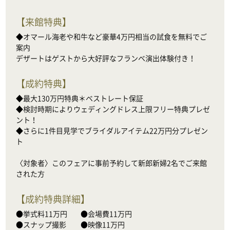
【
来館特典
】
◆オマール海老や和牛など豪華4万円相当の試食を無料でご
案内

デザートはゲストから大好評なフランベ演出体験付き！
【
成約特典
】
◆最大130万円特典＊ベストレート保証

◆検討時期によりウェディングドレス上限フリー特典プレゼ
ント！

◆さらに1件目見学でブライダルアイテム22万円分プレゼン
ト

〈対象者〉このフェアに事前予約して新郎新婦2名でご来館
された方
【
成約特典詳細
】
●挙式料11万円　    ●会場費11万円

●スナップ撮影　　●映像11万円
