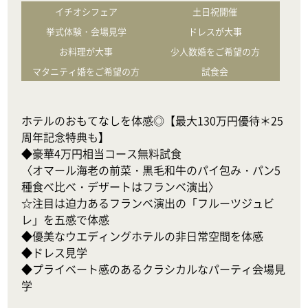
イチオシフェア
土日祝開催
挙式体験・会場見学
ドレスが大事
お料理が大事
少人数婚をご希望の方
マタニティ婚をご希望の方
試食会
ホテルのおもてなしを体感◎【最大130万円優待＊25
周年記念特典も】

◆豪華4万円相当コース無料試食

〈オマール海老の前菜・黒毛和牛のパイ包み・パン5
種食べ比べ・デザートはフランベ演出〉

☆注目は迫力あるフランベ演出の「フルーツジュビ
レ」を五感で体感

◆優美なウエディングホテルの非日常空間を体感

◆ドレス見学

◆プライベート感のあるクラシカルなパーティ会場見
学