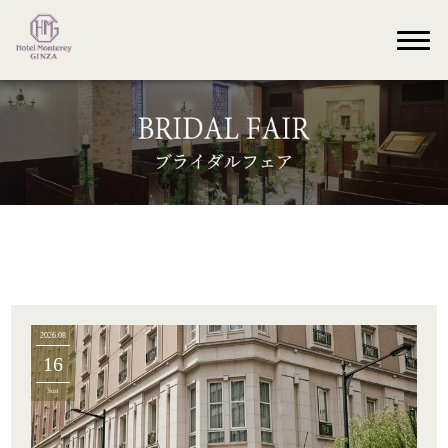
2026.08
16
Sun