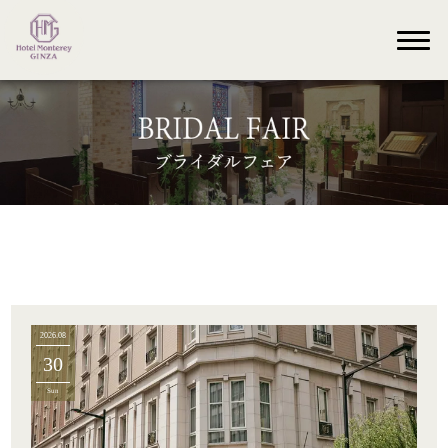
2026.08
30
Sun