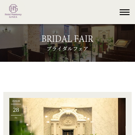
2026.08
28
Fri