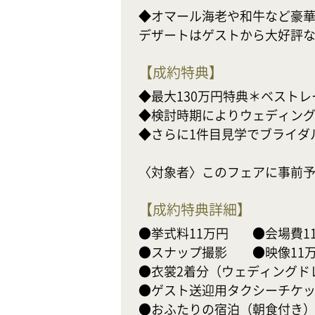
◆オマール海老や和牛など豪華
デザートはゲストから大好評
【
成約特典
】
◆最大130万円特典＊ベストレ
◆検討時期によりウェディング
◆さらに1件目見学でブライダル
〈対象者〉このフェアに事前予
【
成約特典詳細
】
●挙式料11万円　    ●会場費11
●スナップ撮影　　●映像11万
●衣裳2着分（ウェディングド
●ゲスト送迎用タクシーチケッ
●おふたりの宿泊（朝食付き）