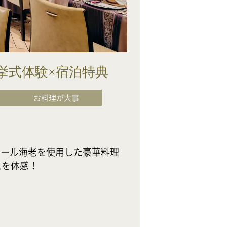
挙式体験×宿泊特典
お料理が大事
マール海老を使用した豪華料理
感！
