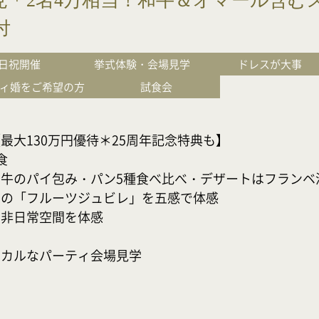
見＊2名4万相当！和牛＆オマール含む
付
日祝開催
挙式体験・会場見学
ドレスが大事
ィ婚をご希望の方
試食会
大130万円優待＊25周年記念特典も】



牛のパイ包み・パン5種食べ比べ・デザートはフランベ演出
の「フルーツジュビレ」を五感で体感

日常空間を体感

シカルなパーティ会場見学