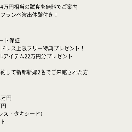
4万円相当の試食を無料でご案内

なフランベ演出体験付き！
ート保証

ドレス上限フリー特典プレゼント！

アイテム22万円分プレゼント

約して新郎新婦2名でご来館された方
万円

円

レス・タキシード）

ト


