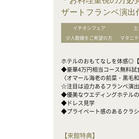
＊お料理重視の方必
ザートフランベ演出
イチオシフェア
土
少人数婚をご希望の方
マタニテ
ホテルのおもてなしを体感◎【最
◆豪華4万円相当コース無料試食
〈オマール海老の前菜・黒毛和
☆注目は迫力あるフランベ演出
◆優美なウエディングホテルの非
◆ドレス見学

◆プライベート感のあるクラ
【
来館特典
】