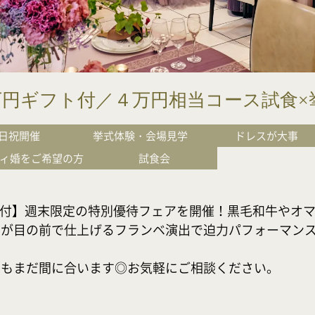
1万円ギフト付／４万円相当コース試食×
日祝開催
挙式体験・会場見学
ドレスが大事
ィ婚をご希望の方
試食会
フト付】週末限定の特別優待フェアを開催！黒毛和牛やオ
が目の前で仕上げるフランベ演出で迫力パフォーマンスを体
でもまだ間に合います◎お気軽にご相談ください。