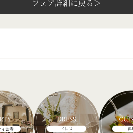
フェア詳細に戻る＞
RTY
DRESS
CUI
ティ会場
ドレス
料