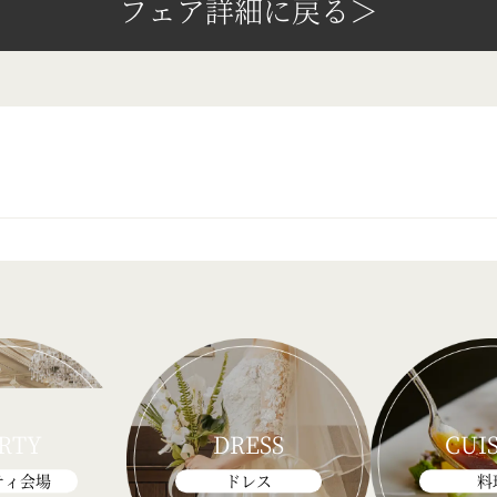
フェア詳細に戻る＞
RTY
DRESS
CUI
ティ会場
ドレス
料