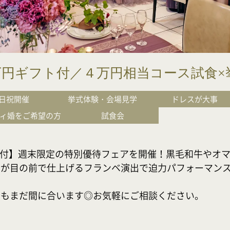
1万円ギフト付／４万円相当コース試食×
日祝開催
挙式体験・会場見学
ドレスが大事
ィ婚をご希望の方
試食会
フト付】週末限定の特別優待フェアを開催！黒毛和牛やオ
が目の前で仕上げるフランベ演出で迫力パフォーマンスを体
でもまだ間に合います◎お気軽にご相談ください。