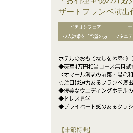
＊お料理重視の方必
ザートフランベ演出
イチオシフェア
土
少人数婚をご希望の方
マタニテ
ホテルのおもてなしを体感◎【最
◆豪華4万円相当コース無料試食
〈オマール海老の前菜・黒毛和
☆注目は迫力あるフランベ演出
◆優美なウエディングホテルの非
◆ドレス見学

◆プライベート感のあるクラ
【
来館特典
】