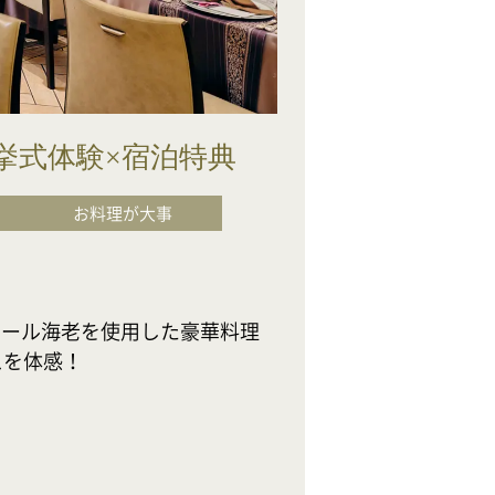
挙式体験×宿泊特典
お料理が大事
マール海老を使用した豪華料理
感！
