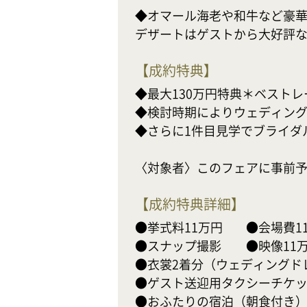
◆オマール海老や和牛など豪華
デザートはゲストから大好評
【
成約特典
】
◆最大130万円特典＊ベストレ
◆検討時期によりウェディング
◆さらに1件目見学でブライダル
〈対象者〉このフェアに事前予
【
成約特典詳細
】
●挙式料11万円　    ●会場費11
●スナップ撮影　　●映像11万
●衣裳2着分（ウェディングド
●ゲスト送迎用タクシーチケッ
●おふたりの宿泊（朝食付き）