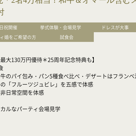
見＊2名4万相当！和牛＆オマール含む
付
日祝開催
挙式体験・会場見学
ドレスが大事
ィ婚をご希望の方
試食会
大130万円優待＊25周年記念特典も】



牛のパイ包み・パン5種食べ比べ・デザートはフランベ演出
の「フルーツジュビレ」を五感で体感

日常空間を体感

シカルなパーティ会場見学