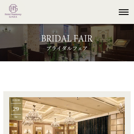
2026.08
29
Sat