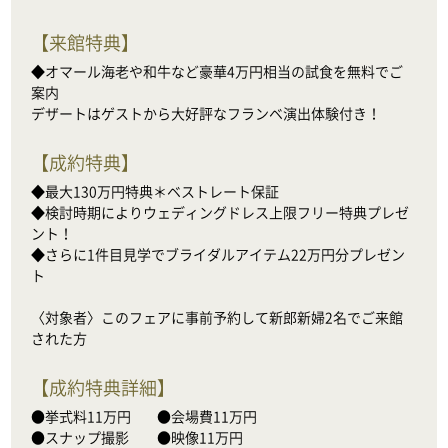
【
来館特典
】
◆オマール海老や和牛など豪華4万円相当の試食を無料でご
案内

デザートはゲストから大好評なフランベ演出体験付き！
【
成約特典
】
◆最大130万円特典＊ベストレート保証

◆検討時期によりウェディングドレス上限フリー特典プレゼ
ント！

◆さらに1件目見学でブライダルアイテム22万円分プレゼン
ト

〈対象者〉このフェアに事前予約して新郎新婦2名でご来館
された方
【
成約特典詳細
】
●挙式料11万円　    ●会場費11万円

●スナップ撮影　　●映像11万円
