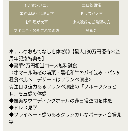
イチオシフェア
土日祝開催
挙式体験・会場見学
ドレスが大事
お料理が大事
少人数婚をご希望の方
マタニティ婚をご希望の方
試食会
ホテルのおもてなしを体感◎【最大130万円優待＊25
周年記念特典も】

◆豪華4万円相当コース無料試食

〈オマール海老の前菜・黒毛和牛のパイ包み・パン5
種食べ比べ・デザートはフランベ演出〉

☆注目は迫力あるフランベ演出の「フルーツジュビ
レ」を五感で体感

◆優美なウエディングホテルの非日常空間を体感

◆ドレス見学

◆プライベート感のあるクラシカルなパーティ会場見
学