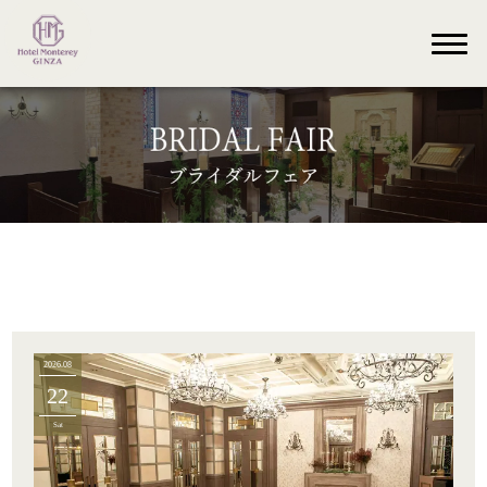
2026.08
22
Sat