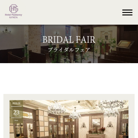
2026.08
23
Sun