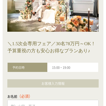
＼1.5次会専用フェア／30名78万円～OK！
予算重視の方も安心お得なプランあり♪
予約日時
15:00
~
19:00
お客様入力情報
（必須）
お名前