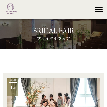
2026.08
16
Sun