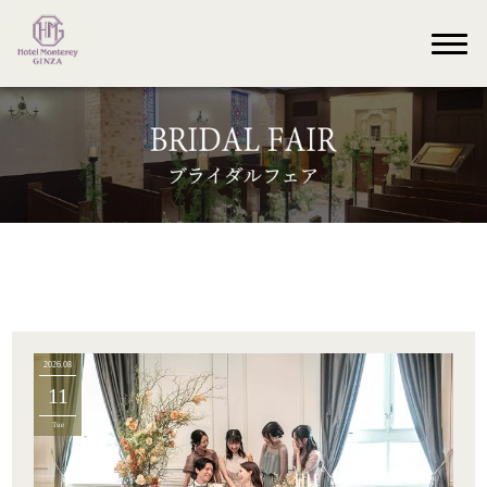
2026.08
11
Tue