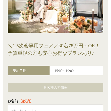
＼1.5次会専用フェア／30名78万円～OK！
予算重視の方も安心お得なプランあり♪
予約日時
15:00
~
19:00
お客様入力情報
（必須）
お名前