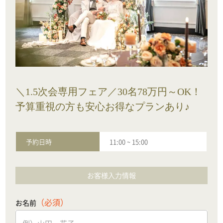
＼1.5次会専用フェア／30名78万円～OK！
予算重視の方も安心お得なプランあり♪
予約日時
11:00
~
15:00
お客様入力情報
（必須）
お名前