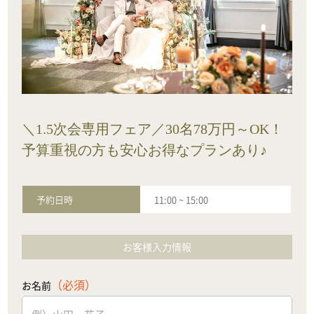
＼1.5次会専用フェア／30名78万円～OK！
予算重視の方も安心お得なプランあり♪
予約日時
11:00
~
15:00
お客様入力情報
（必須）
お名前