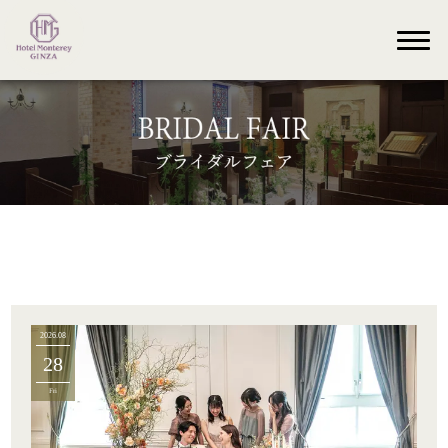
2026.08
28
Fri