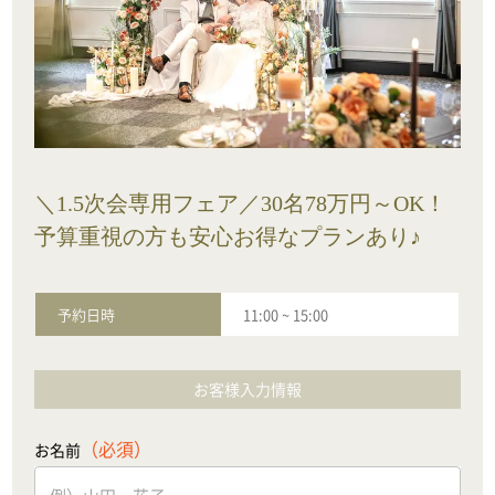
＼1.5次会専用フェア／30名78万円～OK！
予算重視の方も安心お得なプランあり♪
予約日時
11:00
~
15:00
お客様入力情報
（必須）
お名前