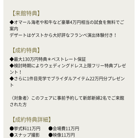
【
来館特典
】
◆オマール海老や和牛など豪華4万円相当の試食を無料でご
案内

デザートはゲストから大好評なフランベ演出体験付き！
【
成約特典
】
◆最大130万円特典＊ベストレート保証

◆検討時期によりウェディングドレス上限フリー特典プレゼ
ント！

◆さらに1件目見学でブライダルアイテム22万円分プレゼン
ト

〈対象者〉このフェアに事前予約して新郎新婦2名でご来館
された方
【
成約特典詳細
】
●挙式料11万円　    ●会場費11万円

●スナップ撮影　　●映像11万円
