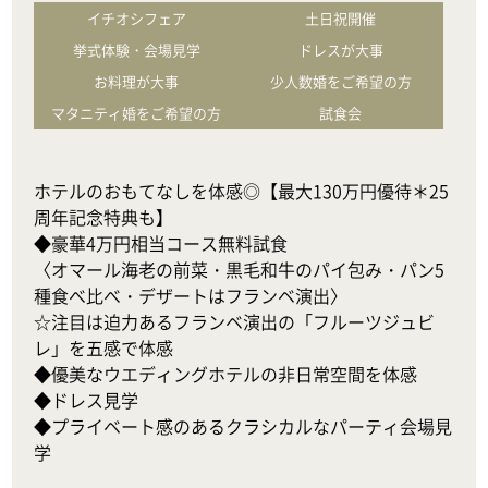
イチオシフェア
土日祝開催
挙式体験・会場見学
ドレスが大事
お料理が大事
少人数婚をご希望の方
マタニティ婚をご希望の方
試食会
ホテルのおもてなしを体感◎【最大130万円優待＊25
周年記念特典も】

◆豪華4万円相当コース無料試食

〈オマール海老の前菜・黒毛和牛のパイ包み・パン5
種食べ比べ・デザートはフランベ演出〉

☆注目は迫力あるフランベ演出の「フルーツジュビ
レ」を五感で体感

◆優美なウエディングホテルの非日常空間を体感

◆ドレス見学

◆プライベート感のあるクラシカルなパーティ会場見
学