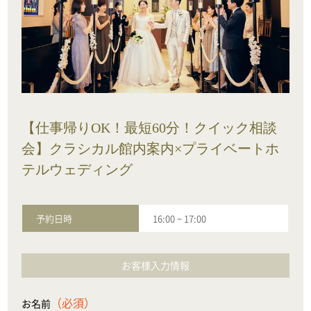
【仕事帰りOK！最短60分！クイック相談
会】クラシカル館内案内×プライベートホ
テルウェディング
予約日時
16:00
~
17:00
お客様入力情報
（必須）
お名前