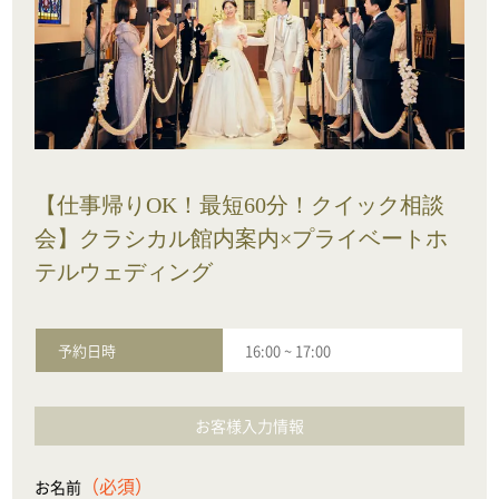
【仕事帰りOK！最短60分！クイック相談
会】クラシカル館内案内×プライベートホ
テルウェディング
予約日時
16:00
~
17:00
お客様入力情報
（必須）
お名前