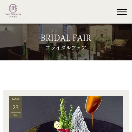
2026.08
23
Sun