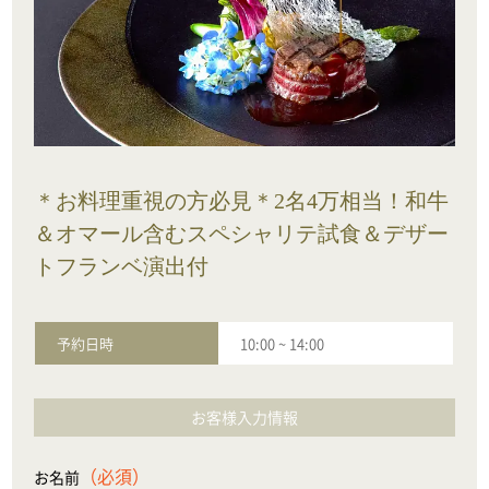
＊お料理重視の方必見＊2名4万相当！和牛
＆オマール含むスペシャリテ試食＆デザー
トフランベ演出付
予約日時
10:00
~
14:00
お客様入力情報
（必須）
お名前