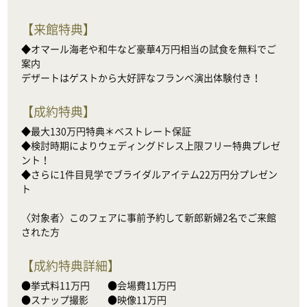
【
来館特典
】
◆オマール海老や和牛など豪華4万円相当の試食を無料でご
案内

デザートはゲストから大好評なフランベ演出体験付き！
【
成約特典
】
◆最大130万円特典＊ベストレート保証

◆検討時期によりウェディングドレス上限フリー特典プレゼ
ント！

◆さらに1件目見学でブライダルアイテム22万円分プレゼン
ト

〈対象者〉このフェアに事前予約して新郎新婦2名でご来館
された方
【
成約特典詳細
】
●挙式料11万円　    ●会場費11万円

●スナップ撮影　　●映像11万円
