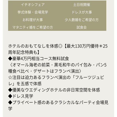
イチオシフェア
土日祝開催
挙式体験・会場見学
ドレスが大事
お料理が大事
少人数婚をご希望の方
マタニティ婚をご希望の方
試食会
ホテルのおもてなしを体感◎【最大130万円優待＊25
周年記念特典も】

◆豪華4万円相当コース無料試食

〈オマール海老の前菜・黒毛和牛のパイ包み・パン5
種食べ比べ・デザートはフランベ演出〉

☆注目は迫力あるフランベ演出の「フルーツジュビ
レ」を五感で体感

◆優美なウエディングホテルの非日常空間を体感

◆ドレス見学

◆プライベート感のあるクラシカルなパーティ会場見
学