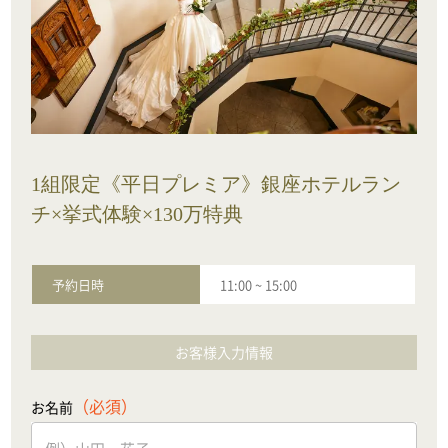
1組限定《平日プレミア》銀座ホテルラン
チ×挙式体験×130万特典
予約日時
11:00
~
15:00
お客様入力情報
（必須）
お名前