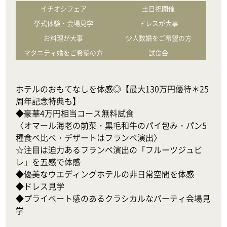
イチオシフェア
土日祝開催
挙式体験・会場見学
ドレスが大事
お料理が大事
少人数婚をご希望の方
マタニティ婚をご希望の方
試食会
ホテルのおもてなしを体感◎【最大130万円優待＊25
周年記念特典も】

◆豪華4万円相当コース無料試食

〈オマール海老の前菜・黒毛和牛のパイ包み・パン5
種食べ比べ・デザートはフランベ演出〉

☆注目は迫力あるフランベ演出の「フルーツジュビ
レ」を五感で体感

◆優美なウエディングホテルの非日常空間を体感

◆ドレス見学

◆プライベート感のあるクラシカルなパーティ会場見
学