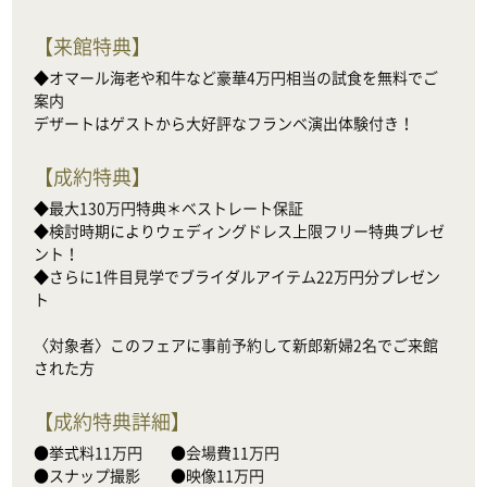
【
来館特典
】
◆オマール海老や和牛など豪華4万円相当の試食を無料でご
案内

デザートはゲストから大好評なフランベ演出体験付き！
【
成約特典
】
◆最大130万円特典＊ベストレート保証

◆検討時期によりウェディングドレス上限フリー特典プレゼ
ント！

◆さらに1件目見学でブライダルアイテム22万円分プレゼン
ト

〈対象者〉このフェアに事前予約して新郎新婦2名でご来館
された方
【
成約特典詳細
】
●挙式料11万円　    ●会場費11万円

●スナップ撮影　　●映像11万円
