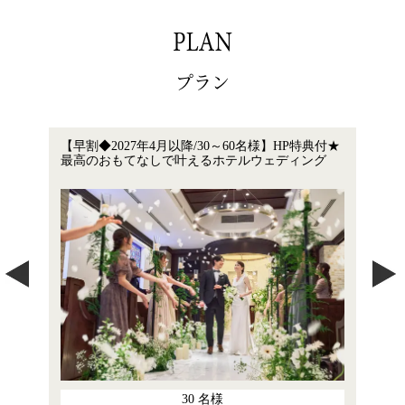
プラン
典付★
【27年1月～3月まで6～30名様】家族やご親族中
良い
グ
心の結婚式＊最大100万相当優待＊多数特典付！
限定
20
名様