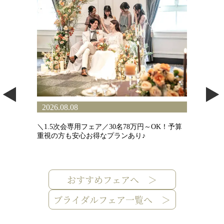
2026.08.08
2
6名
＼1.5次会専用フェア／30名78万円～OK！予算
〈
フェ
重視の方も安心お得なプランあり♪
ギ
＆
おすすめフェアへ ＞
ブライダルフェア一覧へ ＞