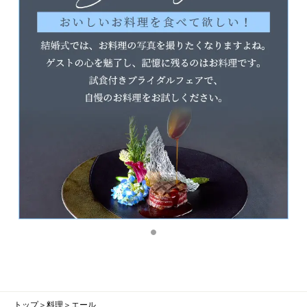
トップ
＞
料理
＞
エール